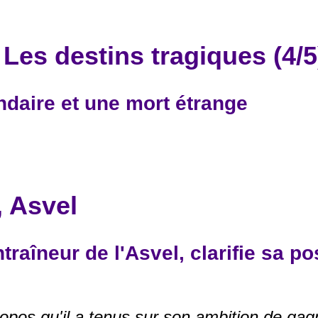
es destins tragiques (4/5
ndaire et une mort étrange
 Asvel
traîneur de l'Asvel, clarifie sa p
propos qu'il a tenus sur son ambition de g